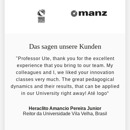
Das sagen unsere Kunden
s
"Professor Ute, thank you for the excellent
"U
r
experience that you bring to our team. My
ist
colleagues and I, we liked your innovation
ei
classes very much. The great pedagogical
ung
dynamics and their results, that can be applied
Au
ie
in our University right away! Até logo“
K
ell
ang
Heraclito Amancio Pereira Junior
Reitor da Universidade Vila Velha, Brasil
ams
sen
ufs