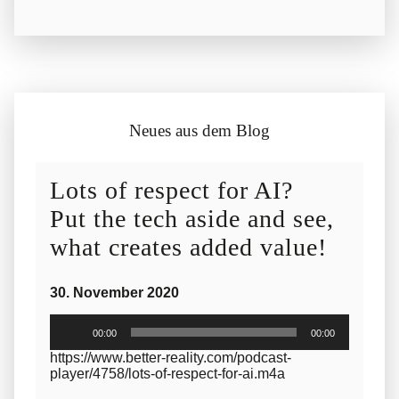
Neues aus dem Blog
Lots of respect for AI?
Put the tech aside and see,
what creates added value!
30. November 2020
Audio-
2
00:00
00:00
Player
I
https://www.better-reality.com/podcast-
player/4758/lots-of-respect-for-ai.m4a
w
A