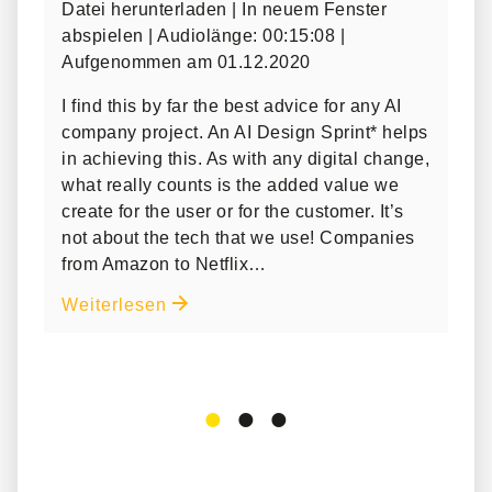
Datei herunterladen
|
In neuem Fenster
T
abspielen
|
Audiolänge: 00:15:08
|
Aufgenommen am 01.12.2020
„
k
I find this by far the best advice for any AI
company project. An AI Design Sprint* helps
t
in achieving this. As with any digital change,
U
what really counts is the added value we
s
create for the user or for the customer. It’s
s
not about the tech that we use! Companies
from Amazon to Netflix…
i
Weiterlesen