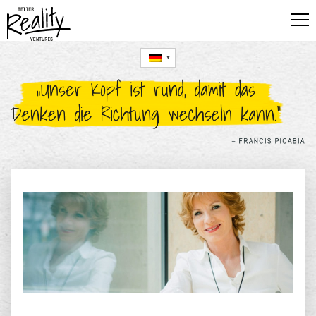
FÜR UNTERNEHMEN
FÜR STARTUPS
FÜR FÜHRUNGSKRÄFTE
BLOG
UTE HILLMER