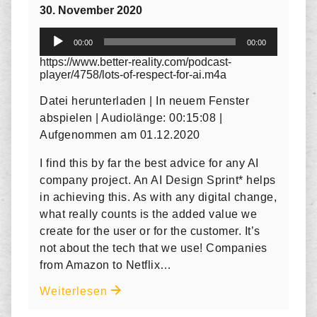
30. November 2020
Audio-
2
00:00
00:00
Player
https://www.better-reality.com/podcast-
I
player/4758/lots-of-respect-for-ai.m4a
w
Datei herunterladen
|
In neuem Fenster
A
abspielen
|
Audiolänge: 00:15:08
|
T
Aufgenommen am 01.12.2020
„
I find this by far the best advice for any AI
k
company project. An AI Design Sprint* helps
in achieving this. As with any digital change,
t
what really counts is the added value we
U
create for the user or for the customer. It’s
s
not about the tech that we use! Companies
s
from Amazon to Netflix…
i
Weiterlesen